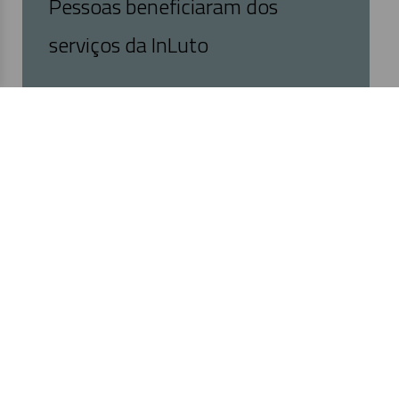
Pessoas beneficiaram dos
serviços da InLuto
Precisa de Apoio?
Estamos aqui para o ajudar a lidar com o luto
através de escuta empática e intervenção
especializada.