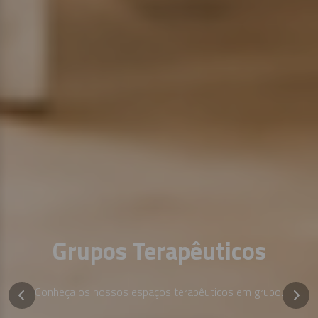
Grupos Terapêuticos
Conheça os nossos espaços terapêuticos em grupo.