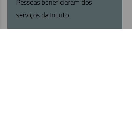
Pessoas beneficiaram dos
serviços da InLuto
Precisa de Apoio?
Estamos aqui para o ajudar a lidar com o luto
através de escuta empática e intervenção
especializada.