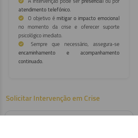
A intervenção pode ser
presencial
ou por
atendimento telefónico
.
O objetivo é
mitigar o impacto emocional
no momento da crise e oferecer suporte
psicológico imediato.
Sempre que necessário, assegura-se
encaminhamento e acompanhamento
continuado
.
Solicitar Intervenção em Crise
Nome completo *
E-mail *