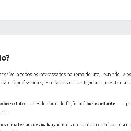
to?
essível a todos os interessados no tema do luto, reunindo livros
am não só profissionais, estudantes e investigadores, mas tamb
sobre o luto
— desde obras de ficção até
livros infantis
— que 
icos.
cos
e
materiais de avaliação
, úteis em contextos clínicos, escol