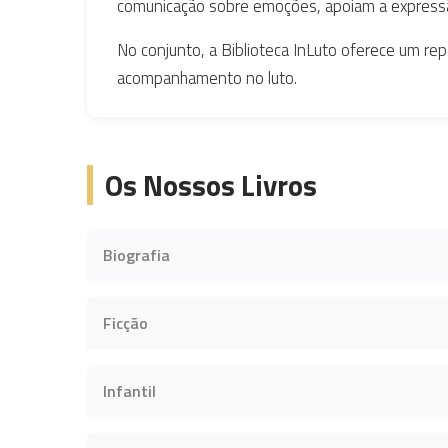
comunicação sobre emoções, apoiam a expressão 
No conjunto, a Biblioteca InLuto oferece um rep
acompanhamento no luto.
Os Nossos Livros
Biografia
At the Will of the Body
(Arthur Frank)
Ficção
Editora:
Mariner Books
Paula
A grief Observed
(Isabel Allende)
(C.S. Lewis)
Infantil
Ano:
2002
Disponibilidade
Editora:
Editora:
Difusão Editoral
Faber & Faber