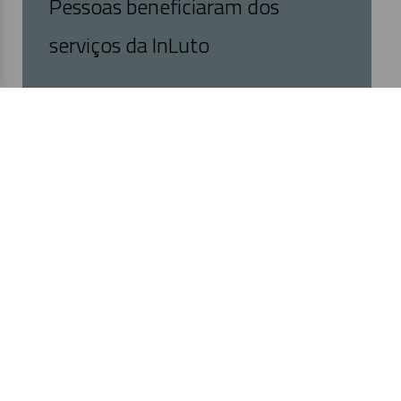
Pessoas beneficiaram dos
serviços da InLuto
Precisa de Apoio?
Estamos aqui para o ajudar a lidar com o luto
através de escuta empática e intervenção
especializada.