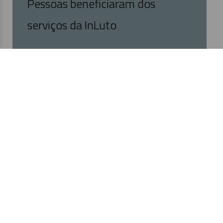
Pessoas beneficiaram dos
serviços da InLuto
Precisa de Apoio?
Estamos aqui para o ajudar a lidar com o luto
através de escuta empática e intervenção
especializada.