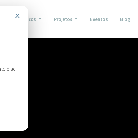
×
sso
Serviços
Projetos
Eventos
Blog
nto e ao