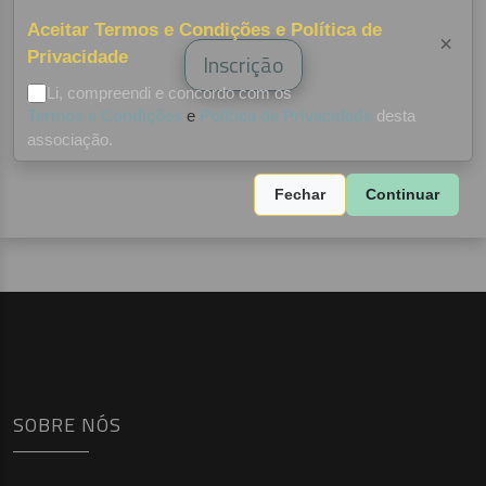
Hugo Lucas
Aceitar Termos e Condições e Política de
×
Privacidade
Inscrição
Li, compreendi e concordo com os
Termos e Condições
e
Política de Privacidade
desta
associação.
Fechar
Continuar
SOBRE NÓS