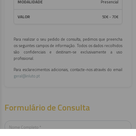
Presencial
50€ - 70€
Para realizar o seu pedido de consulta, pedimos que preencha
os seguintes campos de informação. Todos os dados recolhidos
são confidenciais e destinam-se exclusivamente a uso
profissional.
Para esclarecimentos adicionais, contacte-nos através do email
geral@inluto.pt
Formulário de Consulta
Nome Completo *