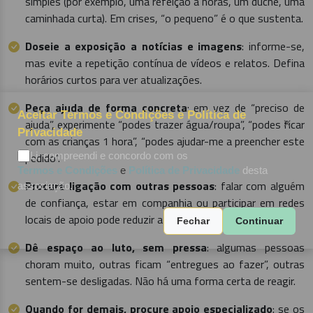
simples (por exemplo, uma refeição a horas, um duche, uma
caminhada curta). Em crises, “o pequeno” é o que sustenta.
Doseie a exposição a notícias e imagens
: informe-se,
mas evite a repetição contínua de vídeos e relatos. Defina
horários curtos para ver atualizações.
Peça ajuda de forma concreta
: em vez de “preciso de
Aceitar Termos e Condições e Política de
×
ajuda”, experimente “podes trazer água/roupa”, “podes ficar
Privacidade
com as crianças 1 hora”, “podes ajudar-me a preencher este
Li, compreendi e concordo com os
pedido”.
Termos e Condições
e
Política de Privacidade
desta
Procure ligação com outras pessoas
: falar com alguém
associação.
de confiança, estar em companhia ou participar em redes
locais de apoio pode reduzir a sensação de isolamento.
Fechar
Continuar
Dê espaço ao luto, sem pressa
: algumas pessoas
choram muito, outras ficam “entregues ao fazer”, outras
sentem-se desligadas. Não há uma forma certa de reagir.
Quando for demais, procure apoio especializado
: se os