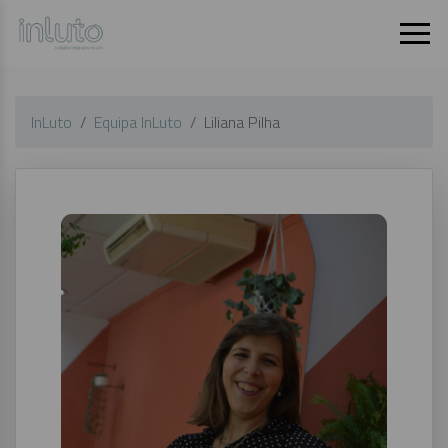
InLuto
Equipa InLuto
Liliana Pilha