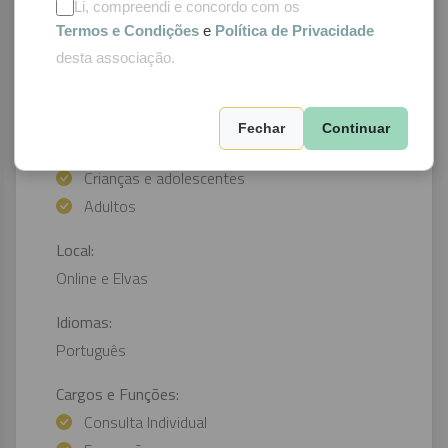
Li, compreendi e concordo com os
Áreas de interesse:
Termos e Condições
e
Política de Privacidade
Luto
desta associação.
Trauma
Vinculação
Fechar
Continuar
População:
Crianças e adolescentes
Adultos
Local:
Online e Elvas
Idiomas:
Português
Cargos e Funções:
Consulta Individual