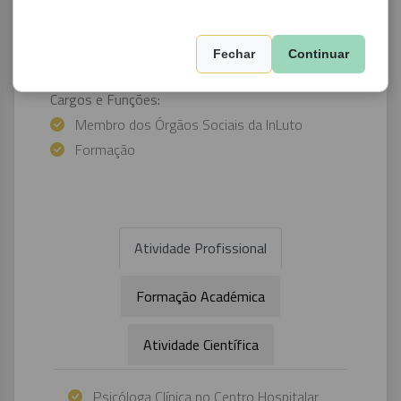
Idiomas:
Fechar
Continuar
Português
Cargos e Funções:
Membro dos Órgãos Sociais da InLuto
Formação
Atividade Profissional
Formação Académica
Atividade Científica
Psicóloga Clínica no Centro Hospitalar