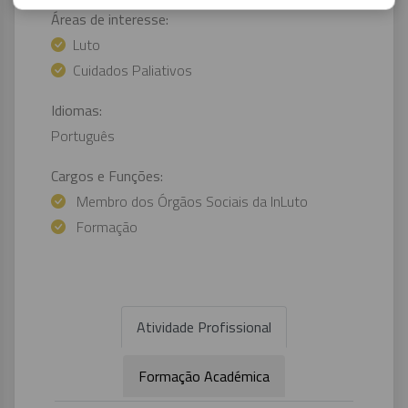
Áreas de interesse:
Luto
Cuidados Paliativos
Idiomas:
Português
Cargos e Funções:
Membro dos Órgãos Sociais da InLuto
Formação
Atividade Profissional
Formação Académica